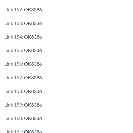
Link 152:
OK8386
Link 153:
OK8386
Link 154:
OK8386
Link 155:
OK8386
Link 156:
OK8386
Link 157:
OK8386
Link 158:
OK8386
Link 159:
OK8386
Link 160:
OK8386
Link 161:
OK8386