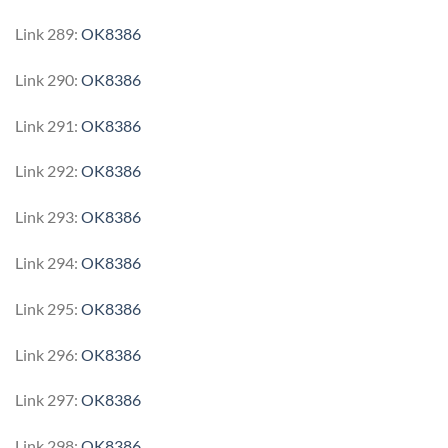
Link 289:
OK8386
Link 290:
OK8386
Link 291:
OK8386
Link 292:
OK8386
Link 293:
OK8386
Link 294:
OK8386
Link 295:
OK8386
Link 296:
OK8386
Link 297:
OK8386
Link 298:
OK8386