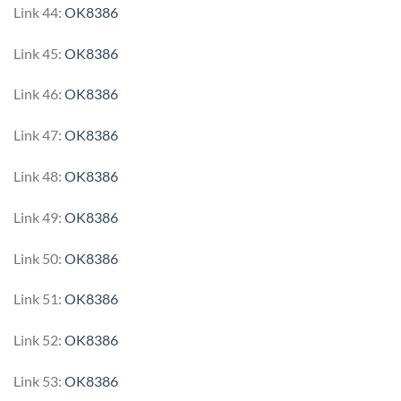
Link 44:
OK8386
Link 45:
OK8386
Link 46:
OK8386
Link 47:
OK8386
Link 48:
OK8386
Link 49:
OK8386
Link 50:
OK8386
Link 51:
OK8386
Link 52:
OK8386
Link 53:
OK8386