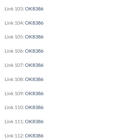
Link 103:
OK8386
Link 104:
OK8386
Link 105:
OK8386
Link 106:
OK8386
Link 107:
OK8386
Link 108:
OK8386
Link 109:
OK8386
Link 110:
OK8386
Link 111:
OK8386
Link 112:
OK8386