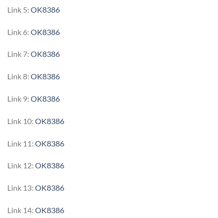
Link 5:
OK8386
Link 6:
OK8386
Link 7:
OK8386
Link 8:
OK8386
Link 9:
OK8386
Link 10:
OK8386
Link 11:
OK8386
Link 12:
OK8386
Link 13:
OK8386
Link 14:
OK8386