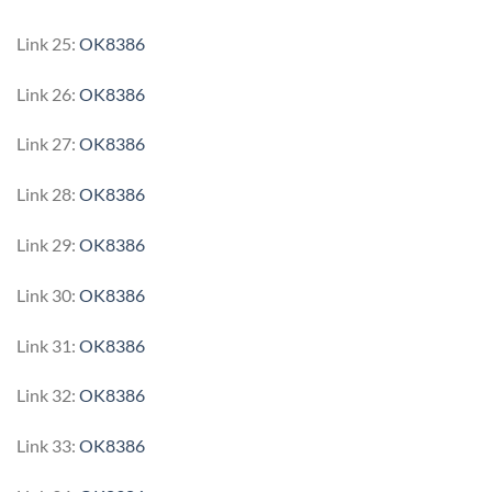
Link 25:
OK8386
Link 26:
OK8386
Link 27:
OK8386
Link 28:
OK8386
Link 29:
OK8386
Link 30:
OK8386
Link 31:
OK8386
Link 32:
OK8386
Link 33:
OK8386