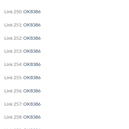
Link 250:
OK8386
Link 251:
OK8386
Link 252:
OK8386
Link 253:
OK8386
Link 254:
OK8386
Link 255:
OK8386
Link 256:
OK8386
Link 257:
OK8386
Link 258:
OK8386