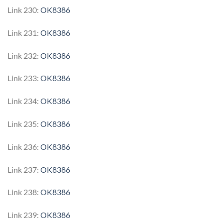
Link 230:
OK8386
Link 231:
OK8386
Link 232:
OK8386
Link 233:
OK8386
Link 234:
OK8386
Link 235:
OK8386
Link 236:
OK8386
Link 237:
OK8386
Link 238:
OK8386
Link 239:
OK8386