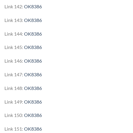
Link 142:
OK8386
Link 143:
OK8386
Link 144:
OK8386
Link 145:
OK8386
Link 146:
OK8386
Link 147:
OK8386
Link 148:
OK8386
Link 149:
OK8386
Link 150:
OK8386
Link 151:
OK8386