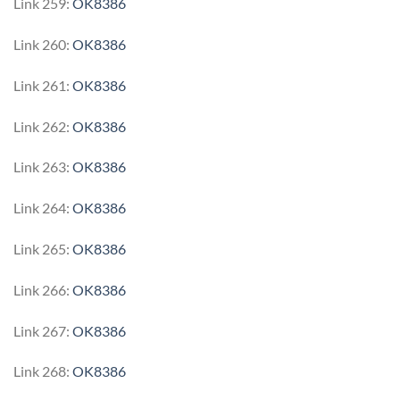
Link 259:
OK8386
Link 260:
OK8386
Link 261:
OK8386
Link 262:
OK8386
Link 263:
OK8386
Link 264:
OK8386
Link 265:
OK8386
Link 266:
OK8386
Link 267:
OK8386
Link 268:
OK8386