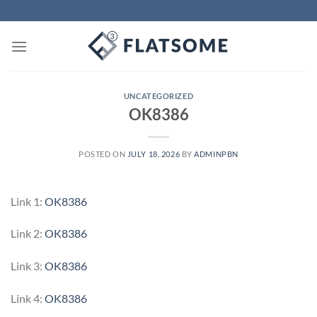
Skip
to
content
UNCATEGORIZED
OK8386
POSTED ON
JULY 18, 2026
BY
ADMINPBN
Link 1:
OK8386
Link 2:
OK8386
Link 3:
OK8386
Link 4:
OK8386