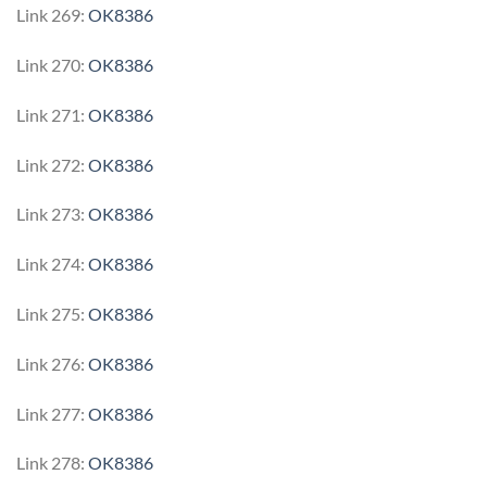
Link 269:
OK8386
Link 270:
OK8386
Link 271:
OK8386
Link 272:
OK8386
Link 273:
OK8386
Link 274:
OK8386
Link 275:
OK8386
Link 276:
OK8386
Link 277:
OK8386
Link 278:
OK8386