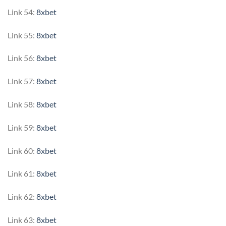
Link 54:
8xbet
Link 55:
8xbet
Link 56:
8xbet
Link 57:
8xbet
Link 58:
8xbet
Link 59:
8xbet
Link 60:
8xbet
Link 61:
8xbet
Link 62:
8xbet
Link 63:
8xbet