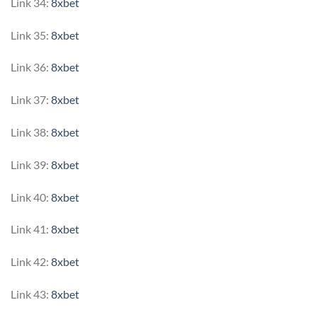
Link 34:
8xbet
Link 35:
8xbet
Link 36:
8xbet
Link 37:
8xbet
Link 38:
8xbet
Link 39:
8xbet
Link 40:
8xbet
Link 41:
8xbet
Link 42:
8xbet
Link 43:
8xbet