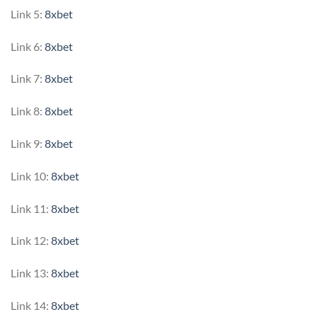
Link 5:
8xbet
Link 6:
8xbet
Link 7:
8xbet
Link 8:
8xbet
Link 9:
8xbet
Link 10:
8xbet
Link 11:
8xbet
Link 12:
8xbet
Link 13:
8xbet
Link 14:
8xbet