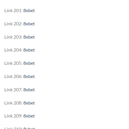
Link 201:
8xbet
Link 202:
8xbet
Link 203:
8xbet
Link 204:
8xbet
Link 205:
8xbet
Link 206:
8xbet
Link 207:
8xbet
Link 208:
8xbet
Link 209:
8xbet
Link 210:
8xbet