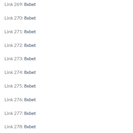
Link 269:
8xbet
Link 270:
8xbet
Link 271:
8xbet
Link 272:
8xbet
Link 273:
8xbet
Link 274:
8xbet
Link 275:
8xbet
Link 276:
8xbet
Link 277:
8xbet
Link 278:
8xbet