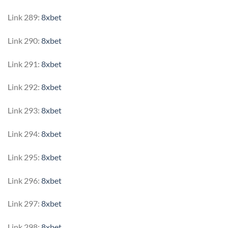
Link 289:
8xbet
Link 290:
8xbet
Link 291:
8xbet
Link 292:
8xbet
Link 293:
8xbet
Link 294:
8xbet
Link 295:
8xbet
Link 296:
8xbet
Link 297:
8xbet
Link 298:
8xbet