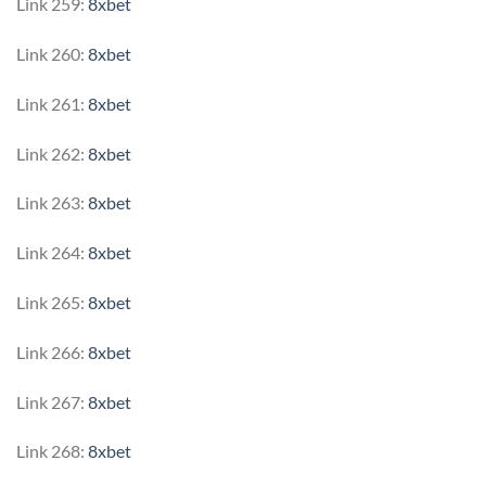
Link 259:
8xbet
Link 260:
8xbet
Link 261:
8xbet
Link 262:
8xbet
Link 263:
8xbet
Link 264:
8xbet
Link 265:
8xbet
Link 266:
8xbet
Link 267:
8xbet
Link 268:
8xbet