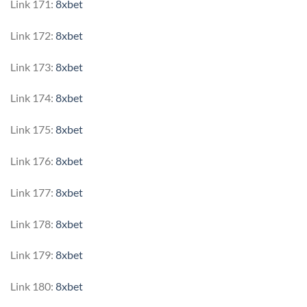
Link 171:
8xbet
Link 172:
8xbet
Link 173:
8xbet
Link 174:
8xbet
Link 175:
8xbet
Link 176:
8xbet
Link 177:
8xbet
Link 178:
8xbet
Link 179:
8xbet
Link 180:
8xbet