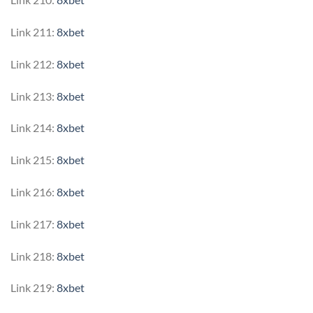
Link 211:
8xbet
Link 212:
8xbet
Link 213:
8xbet
Link 214:
8xbet
Link 215:
8xbet
Link 216:
8xbet
Link 217:
8xbet
Link 218:
8xbet
Link 219:
8xbet