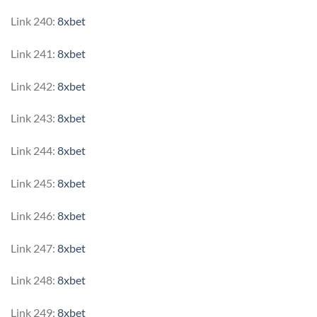
Link 240:
8xbet
Link 241:
8xbet
Link 242:
8xbet
Link 243:
8xbet
Link 244:
8xbet
Link 245:
8xbet
Link 246:
8xbet
Link 247:
8xbet
Link 248:
8xbet
Link 249:
8xbet