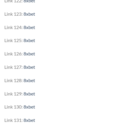
Link 122:
8xbet
Link 123:
8xbet
Link 124:
8xbet
Link 125:
8xbet
Link 126:
8xbet
Link 127:
8xbet
Link 128:
8xbet
Link 129:
8xbet
Link 130:
8xbet
Link 131:
8xbet