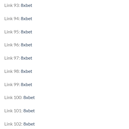
Link 93:
8xbet
Link 94:
8xbet
Link 95:
8xbet
Link 96:
8xbet
Link 97:
8xbet
Link 98:
8xbet
Link 99:
8xbet
Link 100:
8xbet
Link 101:
8xbet
Link 102:
8xbet