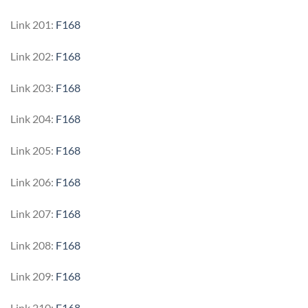
Link 201:
F168
Link 202:
F168
Link 203:
F168
Link 204:
F168
Link 205:
F168
Link 206:
F168
Link 207:
F168
Link 208:
F168
Link 209:
F168
Link 210:
F168