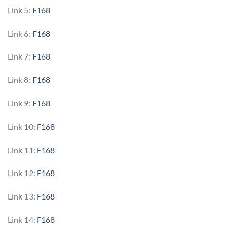
Link 5:
F168
Link 6:
F168
Link 7:
F168
Link 8:
F168
Link 9:
F168
Link 10:
F168
Link 11:
F168
Link 12:
F168
Link 13:
F168
Link 14:
F168