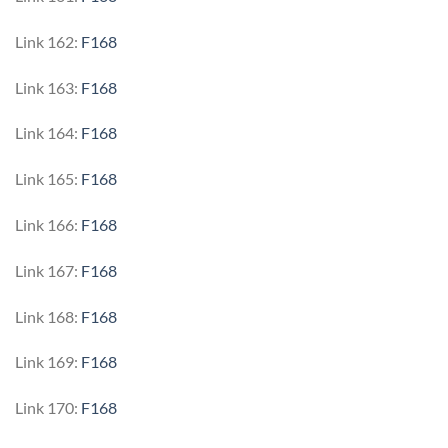
Link 162:
F168
Link 163:
F168
Link 164:
F168
Link 165:
F168
Link 166:
F168
Link 167:
F168
Link 168:
F168
Link 169:
F168
Link 170:
F168