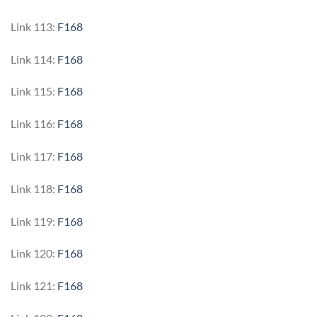
Link 113:
F168
Link 114:
F168
Link 115:
F168
Link 116:
F168
Link 117:
F168
Link 118:
F168
Link 119:
F168
Link 120:
F168
Link 121:
F168