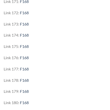
Link 171:
F168
Link 172:
F168
Link 173:
F168
Link 174:
F168
Link 175:
F168
Link 176:
F168
Link 177:
F168
Link 178:
F168
Link 179:
F168
Link 180:
F168