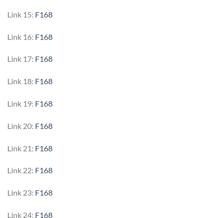
Link 15:
F168
Link 16:
F168
Link 17:
F168
Link 18:
F168
Link 19:
F168
Link 20:
F168
Link 21:
F168
Link 22:
F168
Link 23:
F168
Link 24:
F168