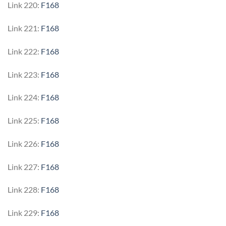
Link 220:
F168
Link 221:
F168
Link 222:
F168
Link 223:
F168
Link 224:
F168
Link 225:
F168
Link 226:
F168
Link 227:
F168
Link 228:
F168
Link 229:
F168