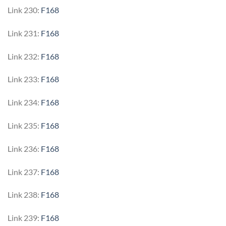
Link 230:
F168
Link 231:
F168
Link 232:
F168
Link 233:
F168
Link 234:
F168
Link 235:
F168
Link 236:
F168
Link 237:
F168
Link 238:
F168
Link 239:
F168