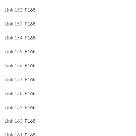
Link 152:
F168
Link 153:
F168
Link 154:
F168
Link 155:
F168
Link 156:
F168
Link 157:
F168
Link 158:
F168
Link 159:
F168
Link 160:
F168
Link 161:
F168