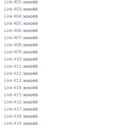
Link 402:
xoso66
Link 403:
xoso66
Link 404:
xoso66
Link 405:
xoso66
Link 406:
xoso66
Link 407:
xoso66
Link 408:
xoso66
Link 409:
xoso66
Link 410:
xoso66
Link 411:
xoso66
Link 412:
xoso66
Link 413:
xoso66
Link 414:
xoso66
Link 415:
xoso66
Link 416:
xoso66
Link 417:
xoso66
Link 418:
xoso66
Link 419:
xoso66