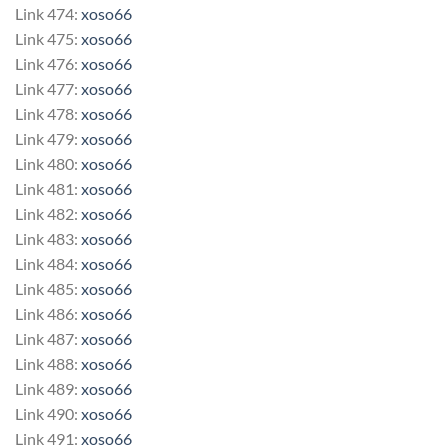
Link 474:
xoso66
Link 475:
xoso66
Link 476:
xoso66
Link 477:
xoso66
Link 478:
xoso66
Link 479:
xoso66
Link 480:
xoso66
Link 481:
xoso66
Link 482:
xoso66
Link 483:
xoso66
Link 484:
xoso66
Link 485:
xoso66
Link 486:
xoso66
Link 487:
xoso66
Link 488:
xoso66
Link 489:
xoso66
Link 490:
xoso66
Link 491:
xoso66