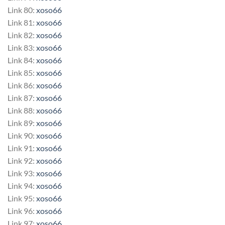
Link 80:
xoso66
Link 81:
xoso66
Link 82:
xoso66
Link 83:
xoso66
Link 84:
xoso66
Link 85:
xoso66
Link 86:
xoso66
Link 87:
xoso66
Link 88:
xoso66
Link 89:
xoso66
Link 90:
xoso66
Link 91:
xoso66
Link 92:
xoso66
Link 93:
xoso66
Link 94:
xoso66
Link 95:
xoso66
Link 96:
xoso66
Link 97:
xoso66