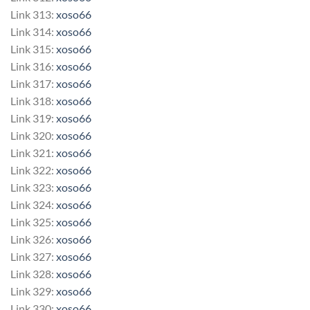
Link 313:
xoso66
Link 314:
xoso66
Link 315:
xoso66
Link 316:
xoso66
Link 317:
xoso66
Link 318:
xoso66
Link 319:
xoso66
Link 320:
xoso66
Link 321:
xoso66
Link 322:
xoso66
Link 323:
xoso66
Link 324:
xoso66
Link 325:
xoso66
Link 326:
xoso66
Link 327:
xoso66
Link 328:
xoso66
Link 329:
xoso66
Link 330:
xoso66