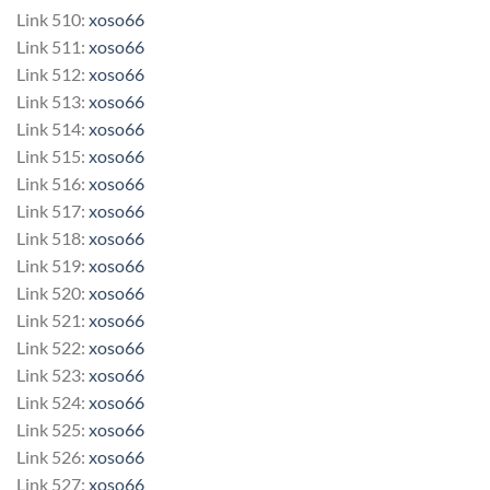
Link 510:
xoso66
Link 511:
xoso66
Link 512:
xoso66
Link 513:
xoso66
Link 514:
xoso66
Link 515:
xoso66
Link 516:
xoso66
Link 517:
xoso66
Link 518:
xoso66
Link 519:
xoso66
Link 520:
xoso66
Link 521:
xoso66
Link 522:
xoso66
Link 523:
xoso66
Link 524:
xoso66
Link 525:
xoso66
Link 526:
xoso66
Link 527:
xoso66