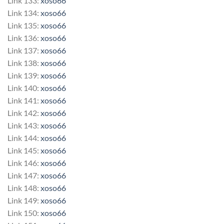
Link 133:
xoso66
Link 134:
xoso66
Link 135:
xoso66
Link 136:
xoso66
Link 137:
xoso66
Link 138:
xoso66
Link 139:
xoso66
Link 140:
xoso66
Link 141:
xoso66
Link 142:
xoso66
Link 143:
xoso66
Link 144:
xoso66
Link 145:
xoso66
Link 146:
xoso66
Link 147:
xoso66
Link 148:
xoso66
Link 149:
xoso66
Link 150:
xoso66