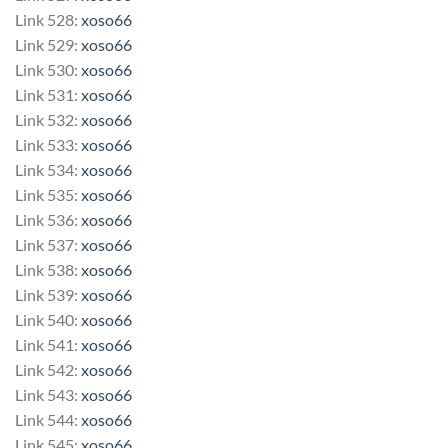
Link 528:
xoso66
Link 529:
xoso66
Link 530:
xoso66
Link 531:
xoso66
Link 532:
xoso66
Link 533:
xoso66
Link 534:
xoso66
Link 535:
xoso66
Link 536:
xoso66
Link 537:
xoso66
Link 538:
xoso66
Link 539:
xoso66
Link 540:
xoso66
Link 541:
xoso66
Link 542:
xoso66
Link 543:
xoso66
Link 544:
xoso66
Link 545:
xoso66