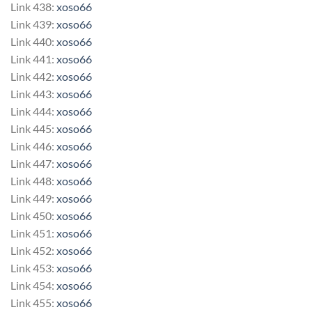
Link 438:
xoso66
Link 439:
xoso66
Link 440:
xoso66
Link 441:
xoso66
Link 442:
xoso66
Link 443:
xoso66
Link 444:
xoso66
Link 445:
xoso66
Link 446:
xoso66
Link 447:
xoso66
Link 448:
xoso66
Link 449:
xoso66
Link 450:
xoso66
Link 451:
xoso66
Link 452:
xoso66
Link 453:
xoso66
Link 454:
xoso66
Link 455:
xoso66